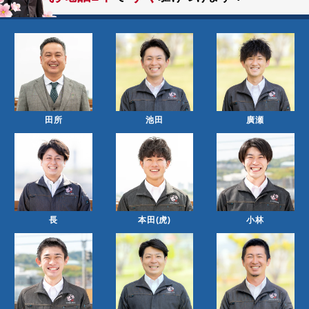
2026.06.10
ブログ 更新しました
お知らせ
田所
池田
廣瀬
長
本田(虎)
小林