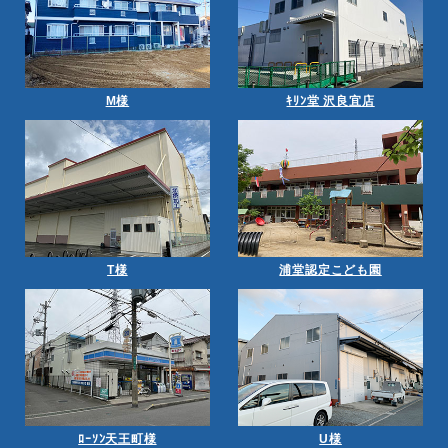
M様
ｷﾘﾝ堂 沢良宜店
T様
浦堂認定こども園
ﾛｰｿﾝ天王町様
U様