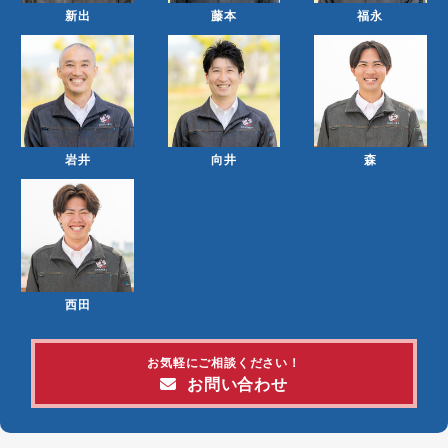
新出
藤本
福永
岩井
向井
森
西田
お気軽にご相談ください！
お問い合わせ