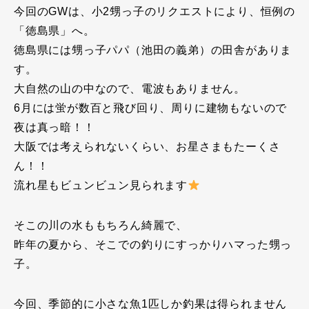
今回のGWは、小2甥っ子のリクエストにより、恒例の
「徳島県」へ。
徳島県には甥っ子パパ（池田の義弟）の田舎がありま
す。
大自然の山の中なので、電波もありません。
6月には蛍が数百と飛び回り、周りに建物もないので
夜は真っ暗！！
大阪では考えられないくらい、お星さまもたーくさ
ん！！
流れ星もビュンビュン見られます
そこの川の水ももちろん綺麗で、
昨年の夏から、そこでの釣りにすっかりハマった甥っ
子。
今回、季節的に小さな魚1匹しか釣果は得られません