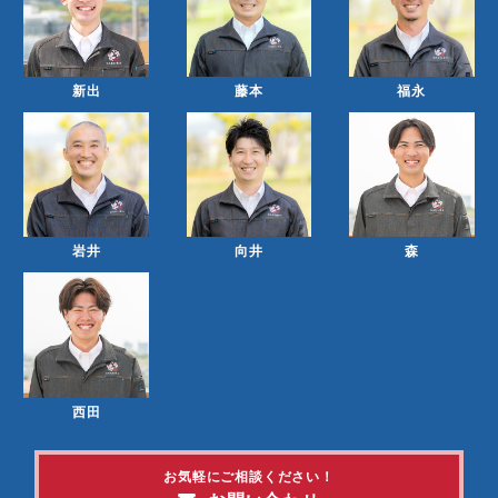
新出
藤本
福永
岩井
向井
森
西田
お気軽にご相談ください！