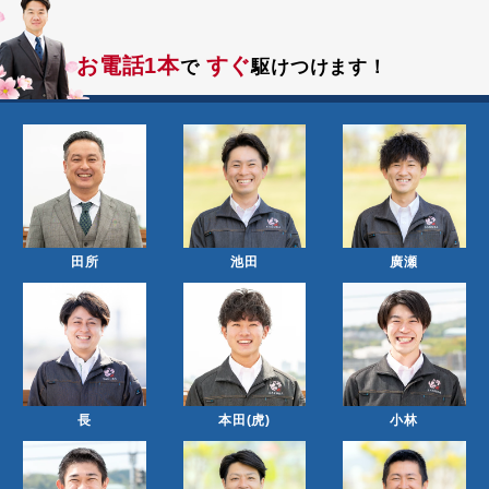
2026.06.24
ブログ 更新しました
お知らせ
お電話1本
すぐ
で
駆けつけます！
2026.06.10
ブログ 更新しました
お知らせ
田所
池田
廣瀬
長
本田(虎)
小林