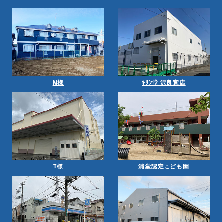
M様
ｷﾘﾝ堂 沢良宜店
T様
浦堂認定こども園