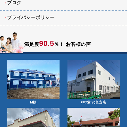
ブログ
プライバシーポリシー
90.5
満足度
％！
お客様の声
M様
ｷﾘﾝ堂 沢良宜店