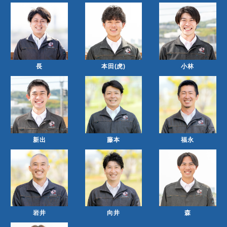
長
本田(虎)
小林
新出
藤本
福永
岩井
向井
森