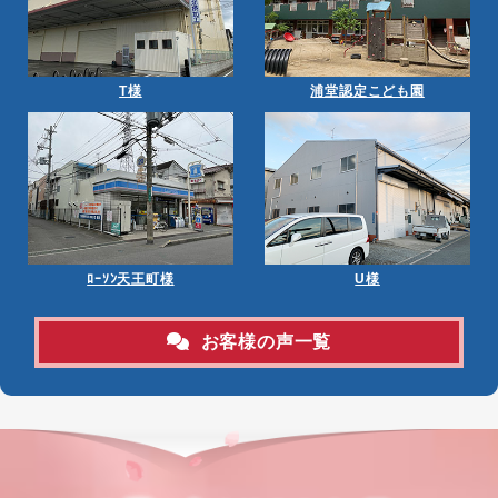
T様
浦堂認定こども園
ﾛｰｿﾝ天王町様
U様
お客様の声一覧