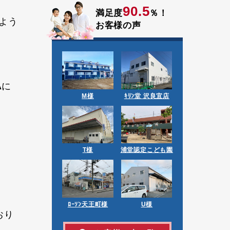
90.5
満足度
％！
よう
お客様の声
A
に
M様
ｷﾘﾝ堂 沢良宜店
T様
浦堂認定こども園
ﾛｰｿﾝ天王町様
U様
おり