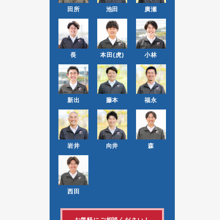
田所
池田
廣瀬
長
本田(虎)
小林
新出
藤本
福永
岩井
向井
森
西田
お気軽にご相談ください！