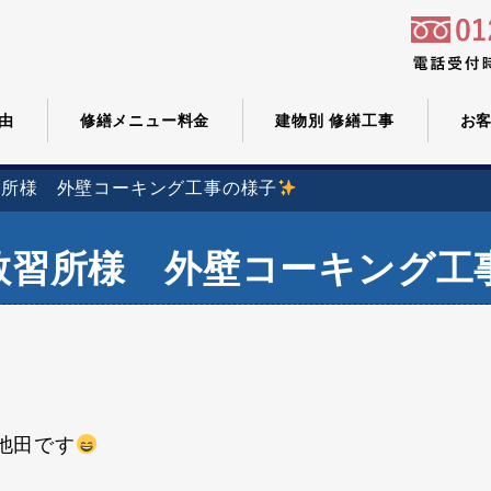
由
修繕メニュー料金
建物別 修繕工事
お
習所様 外壁コーキング工事の様子
教習所様 外壁コーキング工
池田です