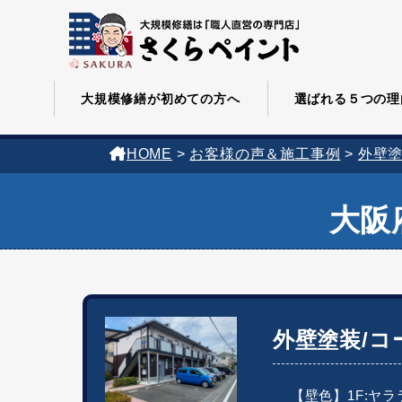
大規模修繕が初めての方へ
選ばれる５つの理
HOME
>
お客様の声＆施工事例
>
外壁
大阪
外壁塗装/コ
【壁色】1F:ヤ