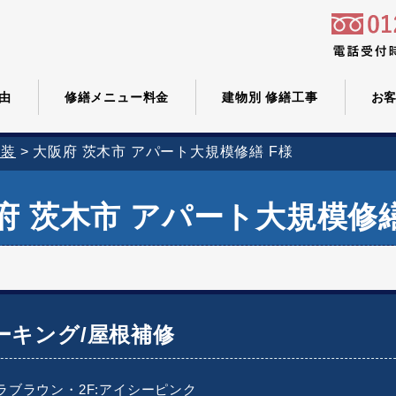
由
修繕メニュー料金
建物別 修繕工事
お
塗装
>
大阪府 茨木市 アパート大規模修繕 F様
府 茨木市 アパート大規模修繕
ーキング/屋根補修
ララブラウン・2F:アイシーピンク