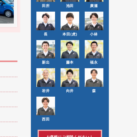
田所
池田
廣瀬
長
本田(虎)
小林
新出
藤本
福永
岩井
向井
森
西田
お気軽にご相談ください！