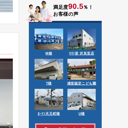
90.5
満足度
％！
お客様の声
M様
ｷﾘﾝ堂 沢良宜店
T様
浦堂認定こども園
ﾛｰｿﾝ天王町様
U様