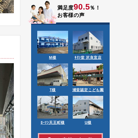
90.5
満足度
％！
お客様の声
M様
ｷﾘﾝ堂 沢良宜店
T様
浦堂認定こども園
ﾛｰｿﾝ天王町様
U様