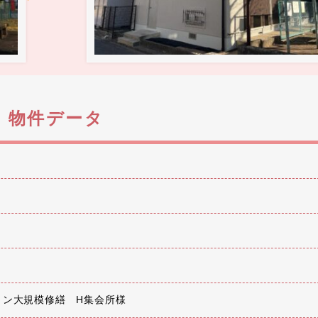
物件データ
ョン大規模修繕 H集会所様