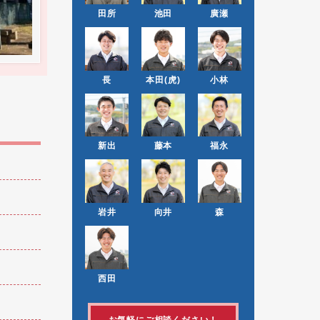
田所
池田
廣瀬
長
本田(虎)
小林
新出
藤本
福永
岩井
向井
森
西田
お気軽にご相談ください！