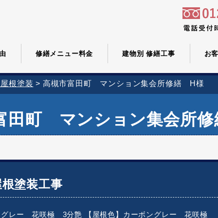
由
修繕メニュー料金
建物別 修繕工事
お
・屋根塗装
>
高槻市富田町 マンション集会所修繕 H様
富田町 マンション集会所修
屋根塗装工事
グレー 花咲極 3分艶 【屋根色】カーボングレー 花咲極