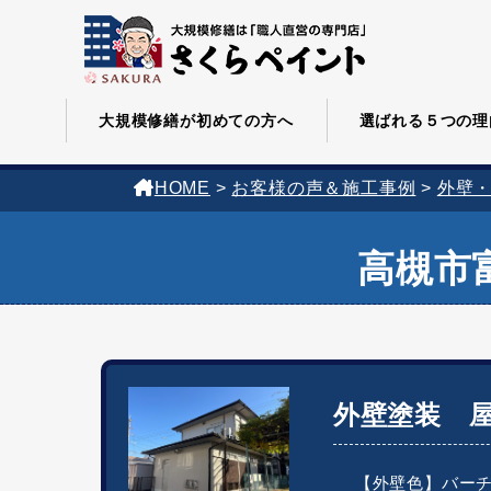
大規模修繕が初めての方へ
選ばれる５つの理
HOME
>
お客様の声＆施工事例
>
外壁
高槻市
外壁塗装 
【外壁色】バーチ