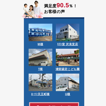
90.5
満足度
％！
お客様の声
M様
ｷﾘﾝ堂 沢良宜店
T様
浦堂認定こども園
ﾛｰｿﾝ天王町様
U様