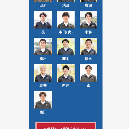
田所
池田
廣瀬
長
本田(虎)
小林
新出
藤本
福永
岩井
向井
森
西田
お気軽にご相談ください！