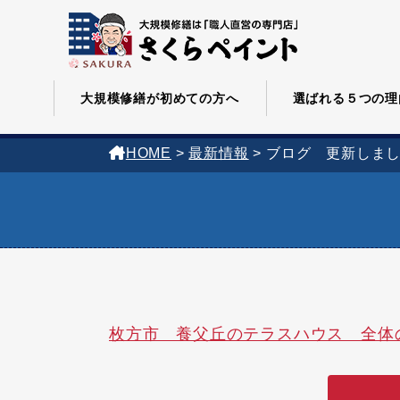
大規模修繕が初めての方へ
選ばれる５つの理
HOME
>
最新情報
>
ブログ 更新しま
枚方市 養父丘のテラスハウス 全体