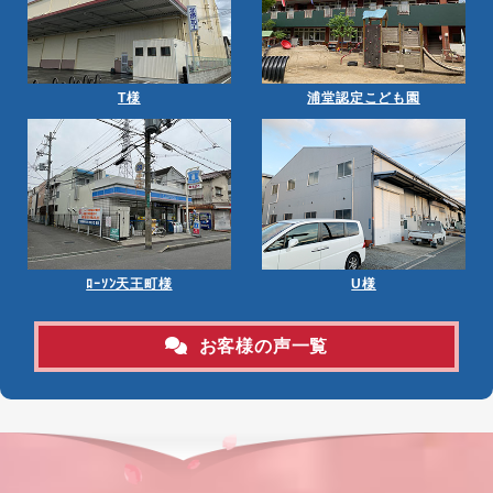
T様
浦堂認定こども園
ﾛｰｿﾝ天王町様
U様
お客様の声一覧