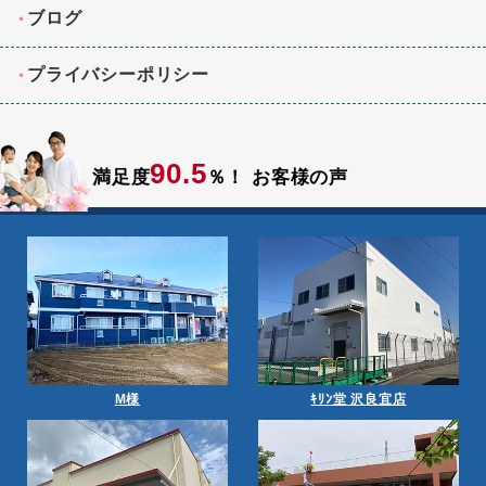
ブログ
プライバシーポリシー
90.5
満足度
％！
お客様の声
M様
ｷﾘﾝ堂 沢良宜店