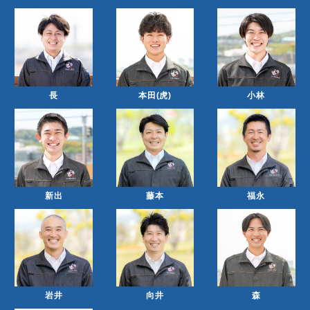
長
本田(虎)
小林
新出
藤本
福永
岩井
向井
森