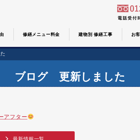
由
修繕メニュー料金
建物別 修繕工事
お
した
ブログ 更新しました
ーアフター
最新情報一覧