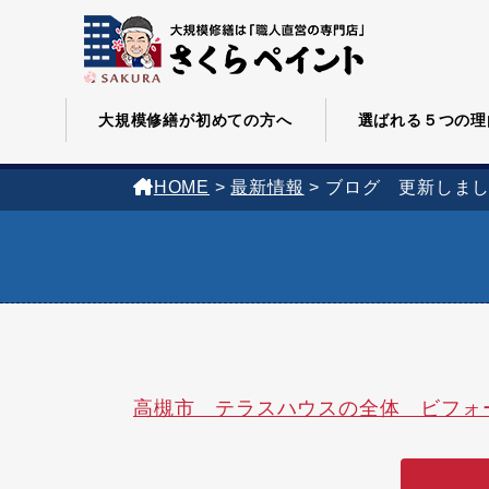
大規模修繕が初めての方へ
選ばれる５つの理
HOME
>
最新情報
>
ブログ 更新しま
高槻市 テラスハウスの全体 ビフォ