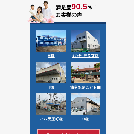
90.5
満足度
％！
お客様の声
M様
ｷﾘﾝ堂 沢良宜店
T様
浦堂認定こども園
ﾛｰｿﾝ天王町様
U様