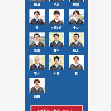
田所
池田
廣瀬
長
本田(虎)
小林
新出
藤本
福永
岩井
向井
森
西田
お気軽にご相談ください！