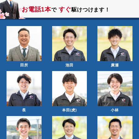
2026.06.24
ブログ 更新しました
お知らせ
お電話1本
すぐ
で
駆けつけます！
2026.06.10
ブログ 更新しました
お知らせ
田所
池田
廣瀬
長
本田(虎)
小林