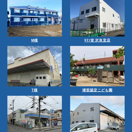
M様
ｷﾘﾝ堂 沢良宜店
T様
浦堂認定こども園