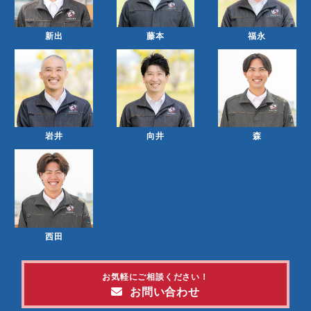
新出
藤本
福永
岩井
向井
森
西田
お気軽にご相談ください！
お問い合わせ