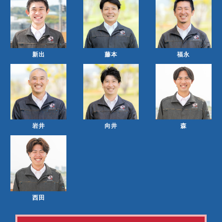
新出
藤本
福永
岩井
向井
森
西田