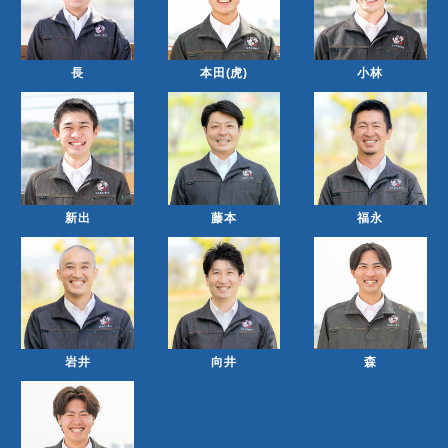
長
本田(虎)
小林
新出
藤本
福永
岩井
向井
森