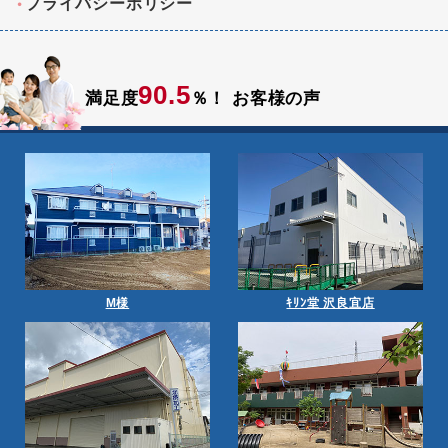
プライバシーポリシー
90.5
満足度
％！
お客様の声
M様
ｷﾘﾝ堂 沢良宜店