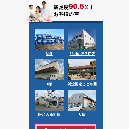
90.5
満足度
％！
お客様の声
M様
ｷﾘﾝ堂 沢良宜店
T様
浦堂認定こども園
ﾛｰｿﾝ天王町様
U様