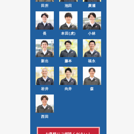
田所
池田
廣瀬
長
本田(虎)
小林
新出
藤本
福永
岩井
向井
森
西田
お気軽にご相談ください！