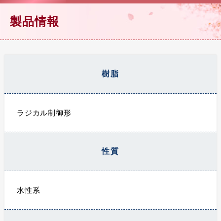
製品情報
樹脂
ラジカル制御形
性質
水性系