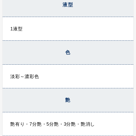
液型
1液型
色
淡彩～濃彩色
艶
艶有り・7分艶・5分艶・3分艶・艶消し