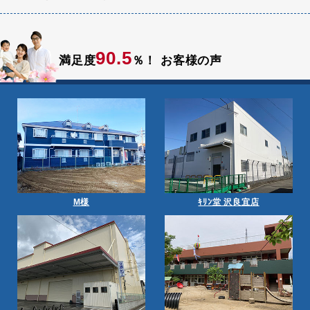
90.5
満足度
％！
お客様の声
M様
ｷﾘﾝ堂 沢良宜店