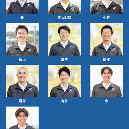
長
本田(虎)
小林
新出
藤本
福永
岩井
向井
森