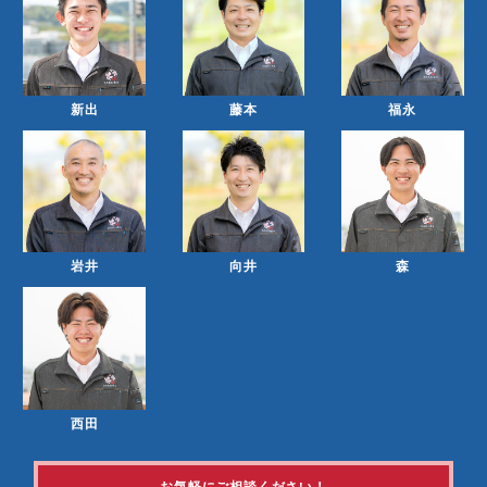
新出
藤本
福永
岩井
向井
森
西田