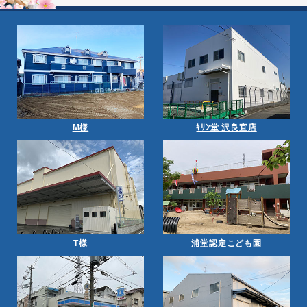
M様
ｷﾘﾝ堂 沢良宜店
T様
浦堂認定こども園