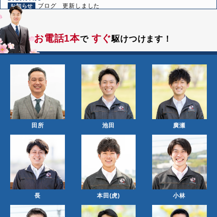
ブログ 更新しました
お知らせ
2026.06.24
ブログ 更新しました
お知らせ
お電話1本
すぐ
で
駆けつけます！
2026.06.10
ブログ 更新しました
お知らせ
田所
池田
廣瀬
長
本田(虎)
小林