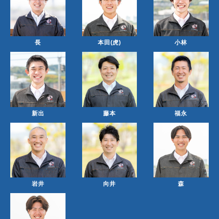
長
本田(虎)
小林
新出
藤本
福永
岩井
向井
森