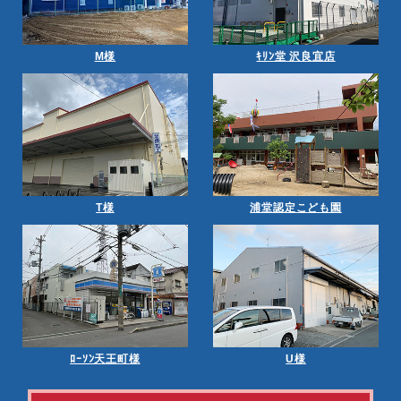
M様
ｷﾘﾝ堂 沢良宜店
T様
浦堂認定こども園
ﾛｰｿﾝ天王町様
U様