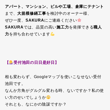
アパート、マンション、ビルや工場、倉庫にテナント
まで、
大規模修繕工事
を検討中のオーナー様、
ぜひ一度、
SAKURA
にご連絡ください
SAKURA
では、品質の高い
施工力
を発揮できる
職人
力
を持ち合わせています
【
受付池田の日日是好日】
相も変わらず、Googleマップを使いこなせない受付
池田です。
なんか方角がグルグル変わる時、ないですか？私の使
い方のせいでしょうか
それとも、なにかの陰謀ですか？