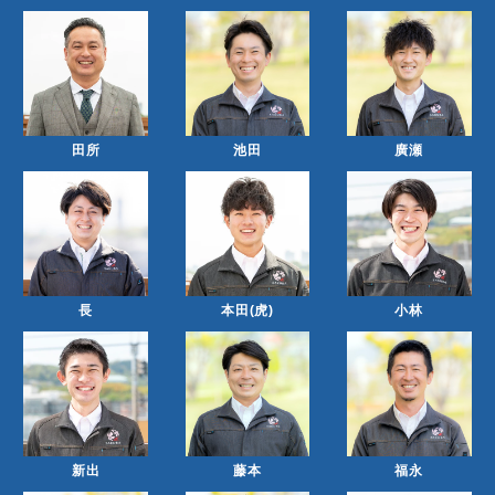
田所
池田
廣瀬
長
本田(虎)
小林
新出
藤本
福永