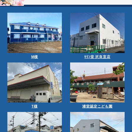
M様
ｷﾘﾝ堂 沢良宜店
T様
浦堂認定こども園