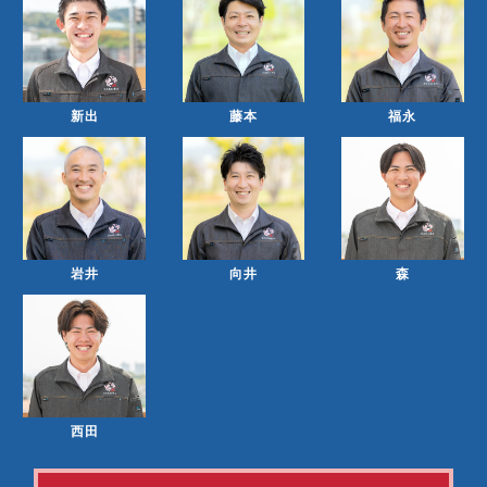
新出
藤本
福永
岩井
向井
森
西田