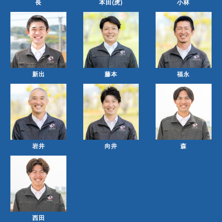
長
本田(虎)
小林
新出
藤本
福永
岩井
向井
森
西田