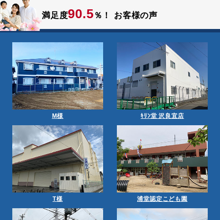
90.5
満足度
％！
お客様の声
M様
ｷﾘﾝ堂 沢良宜店
T様
浦堂認定こども園